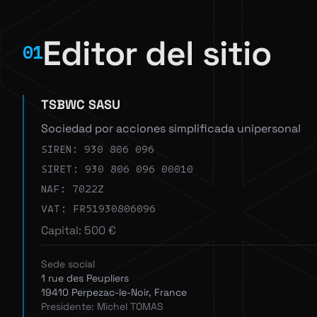
Editor del sitio
01
TSBWC SASU
Sociedad por acciones simplificada unipersonal
SIREN: 930 806 096
SIRET: 930 806 096 00010
NAF: 7022Z
VAT: FR51930806096
Capital: 500 €
Sede social
1 rue des Peupliers
19410 Perpezac-le-Noir, France
Presidente: Michel TOMAS