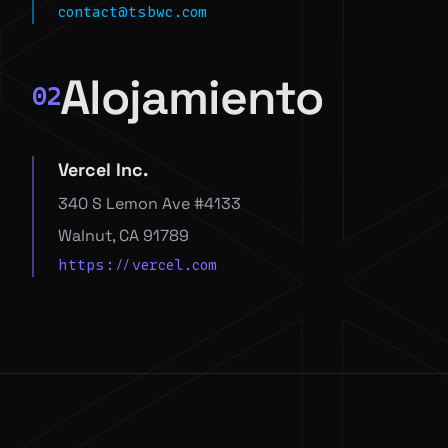
contact@tsbwc.com
Alojamiento
02
Vercel Inc.
340 S Lemon Ave #4133
Walnut, CA 91789
https://vercel.com